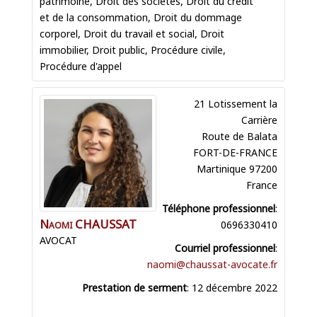
patrimoine
,
Droit des sociétés
,
Droit du crédit
et de la consommation
,
Droit du dommage
corporel
,
Droit du travail et social
,
Droit
immobilier
,
Droit public
,
Procédure civile
,
Procédure d'appel
21 Lotissement la
Carrière
Route de Balata
FORT-DE-FRANCE
Martinique
97200
France
Téléphone professionnel
:
Naomi
CHAUSSAT
0696330410
AVOCAT
Courriel professionnel
:
naomi@chaussat-avocate.fr
Prestation de serment
:
12 décembre 2022