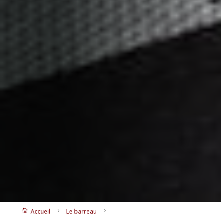
Accueil
Le barreau

5
5