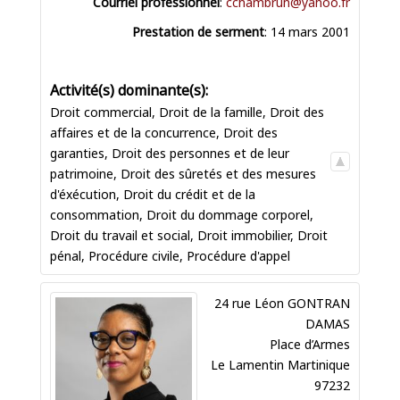
Courriel professionnel
:
cchambrun@yahoo.fr
Prestation de serment
:
14 mars 2001
Droit commercial
,
Droit de la famille
,
Droit des
affaires et de la concurrence
,
Droit des
garanties
,
Droit des personnes et de leur
patrimoine
,
Droit des sûretés et des mesures
d'éxécution
,
Droit du crédit et de la
consommation
,
Droit du dommage corporel
,
Droit du travail et social
,
Droit immobilier
,
Droit
pénal
,
Procédure civile
,
Procédure d'appel
24 rue Léon GONTRAN
DAMAS
Place d’Armes
Le Lamentin
Martinique
97232