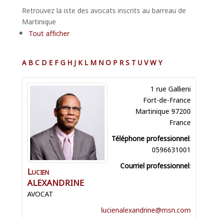
Retrouvez la iste des avocats inscrits au barreau de
Martinique
Tout afficher
A
B
C
D
E
F
G
H
J
K
L
M
N
O
P
R
S
T
U
V
W
Y
1 rue Gallieni
Fort-de-France
Martinique
97200
France
Téléphone professionnel
:
0596631001
Courriel professionnel
:
Lucien
ALEXANDRINE
AVOCAT
lucienalexandrine@msn.com