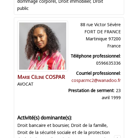
dommage corporel
,
Droit immobilier
,
Droit
public
88 rue Victor Sévère
FORT DE FRANCE
Martinique
97200
France
Téléphone professionnel
:
0596635336
Courriel professionnel
:
Marie Céline
COSPAR
cospar.mc2@wanadoo.fr
AVOCAT
Prestation de serment
:
23
avril 1999
Droit bancaire et boursier
,
Droit de la famille
,
Droit de la sécurité sociale et de la protection