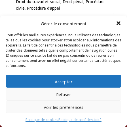
Droit du travail et social
,
Droit pénal
,
Procédure
civile
,
Procédure d'appel
Gérard
DORWLING-
Gérer le consentement
82 rue Victor Sévère
CARTER
FORT DE FRANCE
Pour offrir les meilleures expériences, nous utilisons des technologies
AVOCAT
Martinique
97200
telles que les cookies pour stocker et/ou accéder aux informations des
France
appareils. Le fait de consentir à ces technologies nous permettra de
traiter des données telles que le comportement de navigation ou les
Téléphone professionnel
:
596731306
ID uniques sur ce site. Le fait de ne pas consentir ou de retirer son
consentement peut avoir un effet négatif sur certaines caractéristiques
Courriel professionnel
:
gdc@dorwlingcarter.com
et fonctions.
Prestation de serment
:
29 janvier 1972
Accepter
Refuser
Droit administratif
,
Droit bancaire et boursier
,
Droit commercial
,
Droit de la famille
,
Droit de
Voir les préférences
la sécurité sociale et de la protection du droit
ANNUAIRE DES AVOCATS
du travail
,
Droit des affaires et de la
Politique de cookies
Politique de confidentialité
concurrence
,
Droit des assurances
,
Droit des