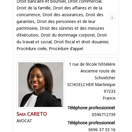
Droit bancaire et boursier
,
Droit commercial
,
Droit de la famille
,
Droit des affaires et de la
concurrence
,
Droit des assurances
,
Droit des
garanties
,
Droit des personnes et de leur
patrimoine
,
Droit des sûretés et des mesures
d'éxécution
,
Droit du dommage corporel
,
Droit
du travail et social
,
Droit fiscal et droit douanier
,
Procédure civile
,
Procédure d'appel
1 rue de l’école hôtelière
Ancienne route de
Schoelcher
SCHOELCHER
Martinique
97233
France
Téléphone professionnel
:
Sara
CARETO
0596712739
AVOCAT
Téléphone professionnel
:
0696 37 33 16