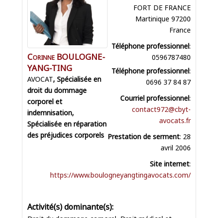
FORT DE FRANCE
Martinique
97200
France
Téléphone professionnel
:
Corinne
BOULOGNE-
0596787480
YANG-TING
Téléphone professionnel
:
AVOCAT
0696 37 84 87
Courriel professionnel
:
contact972@cbyt-
avocats.fr
Prestation de serment
:
28
avril 2006
Site internet
:
https://www.boulogneyangtingavocats.com/