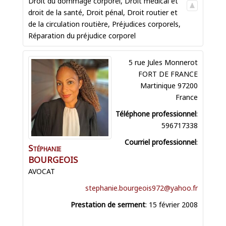
Droit du dommage corporel
,
Droit médical et
droit de la santé
,
Droit pénal
,
Droit routier et
de la circulation routière
,
Préjudices corporels
,
Réparation du préjudice corporel
5 rue Jules Monnerot
FORT DE FRANCE
Martinique
97200
France
Téléphone professionnel
:
596717338
Courriel professionnel
:
Stéphanie
BOURGEOIS
AVOCAT
stephanie.bourgeois972@yahoo.fr
Prestation de serment
:
15 février 2008