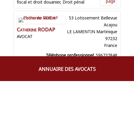
fiscal et droit douanier
,
Droit pénal
53 Lotissement Bellevue
Acajou
Catherine
RODAP
LE LAMENTIN
Martinique
AVOCAT
97232
France
Téléphone professionnel
:
596737848
Courriel professionnel
:
ANNUAIRE DES AVOCATS
catherine.rodap@wanadoo.fr
Prestation de serment
:
1 mars 1991
Droit bancaire et boursier
,
Droit
commercial
,
Droit de l'arbitrage
,
Droit de
la famille
,
Droit des affaires et de la
concurrence
,
Droit des assurances
,
Droit