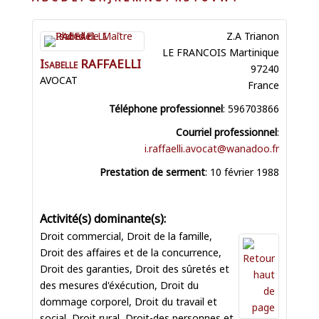
Z.A Trianon
LE FRANCOIS
Martinique
Isabelle
RAFFAELLI
97240
AVOCAT
France
Téléphone professionnel
:
596703866
Courriel professionnel
:
i.raffaelli.avocat@wanadoo.fr
Prestation de serment
:
10 février 1988
Droit commercial
,
Droit de la famille
,
Droit des affaires et de la concurrence
,
Droit des garanties
,
Droit des sûretés et
des mesures d'éxécution
,
Droit du
dommage corporel
,
Droit du travail et
social
,
Droit rural
,
Droit-des personnes et