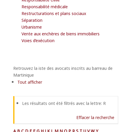
Responsabilité médicale
Restructurations et plans sociaux
Séparation
Urbanisme
Vente aux enchères de biens immobiliers
Voies d’exécution
Retrouvez la iste des avocats inscrits au barreau de
Martinique
Tout afficher
Les résultats ont été filtrés avec la lettre: R
Effacer la recherche
A
B
C
D
E
F
G
H
J
K
L
M
N
O
P
R
S
T
U
V
W
Y