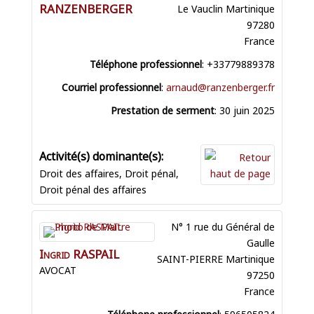
RANZENBERGER
Le Vauclin
Martinique
97280
France
Téléphone professionnel
:
+33779889378
Courriel professionnel
:
arnaud@ranzenberger.fr
Prestation de serment
:
30 juin 2025
Droit des affaires
,
Droit pénal
,
Droit pénal des affaires
N° 1 rue du Général de
Gaulle
Ingrid
RASPAIL
SAINT-PIERRE
Martinique
AVOCAT
97250
France
Téléphone professionnel
:
596505824