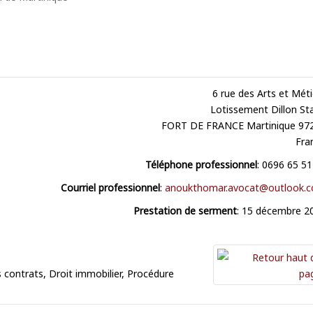
6 rue des Arts et Méti
Lotissement Dillon St
FORT DE FRANCE
Martinique
97
Fra
Téléphone professionnel
:
0696 65 51
Courriel professionnel
:
anoukthomar.avocat@outlook.
Prestation de serment
:
15 décembre 2
s contrats
,
Droit immobilier
,
Procédure