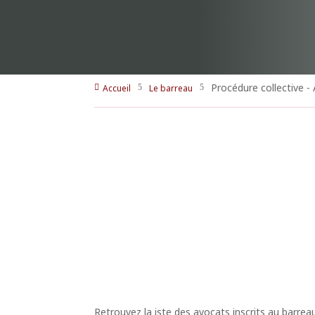
Procédure collective -
Accueil
Le barreau

5
5
Retrouvez la iste des avocats inscrits au barrea