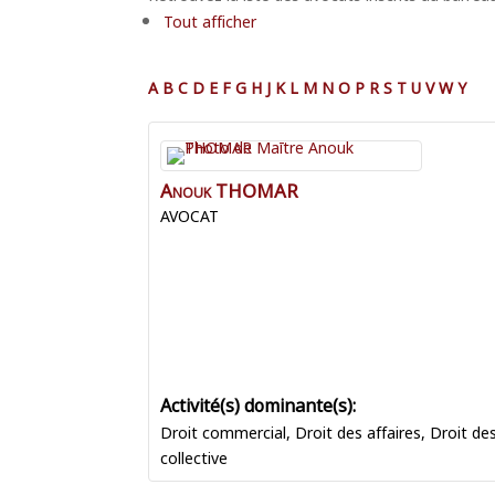
Tout afficher
A
B
C
D
E
F
G
H
J
K
L
M
N
O
P
R
S
T
U
V
W
Y
Anouk
THOMAR
AVOCAT
Droit commercial
,
Droit des affaires
,
Droit de
collective