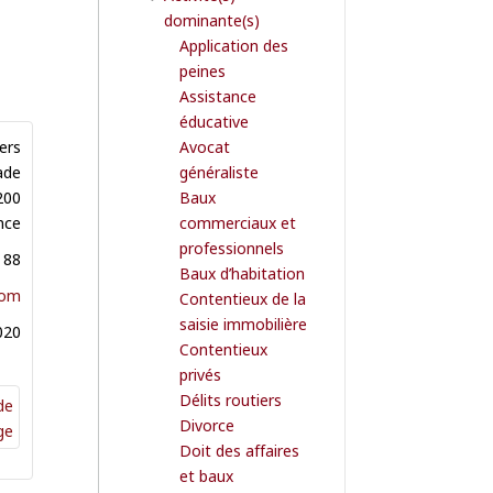
dominante(s)
Application des
peines
Assistance
éducative
ers
Avocat
ade
généraliste
200
Baux
nce
commerciaux et
professionnels
 88
Baux d’habitation
com
Contentieux de la
saisie immobilière
020
Contentieux
privés
Délits routiers
Divorce
Doit des affaires
et baux