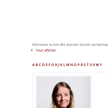
Retrouvez la iste des avocats inscrits au barrea
Tout afficher
A
B
C
D
E
F
G
H
J
K
L
M
N
O
P
R
S
T
U
V
W
Y