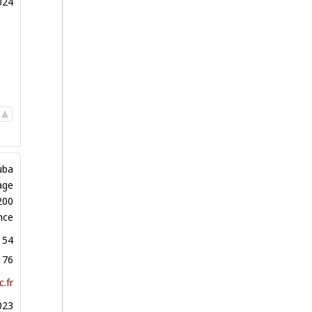
024
uba
age
200
nce
 54
 76
.fr
023