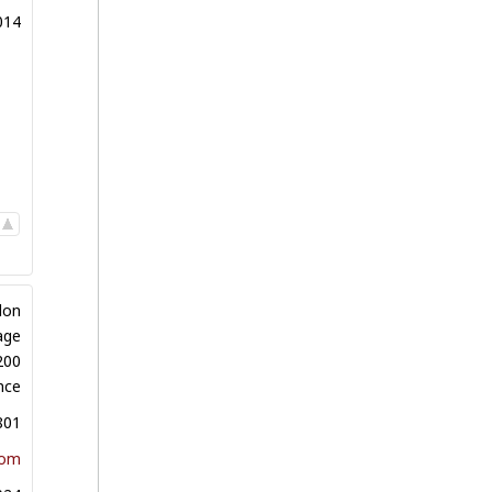
014
lon
age
200
nce
801
com