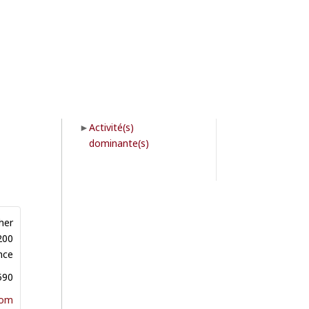
Activité(s)
dominante(s)
her
200
nce
590
com