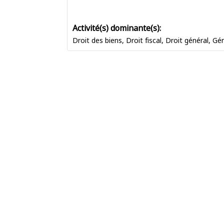
Droit des biens
,
Droit fiscal
,
Droit général
,
Gén
Ordre des
HORAIRES
avocats