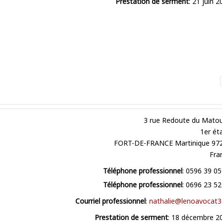
Prestation de serment
:
21 juin 2
3 rue Redoute du Mato
1er ét
FORT-DE-FRANCE
Martinique
97
Fra
Téléphone professionnel
:
0596 39 05
Téléphone professionnel
:
0696 23 52
Courriel professionnel
:
nathalie@lenoavocat3c
Prestation de serment
:
18 décembre 2