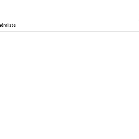
éraliste
À PROPOS
ACCÈS RAP