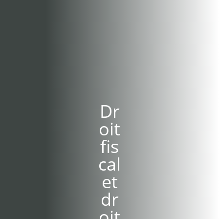
Dr
oit
fis
cal
et
dr
oit