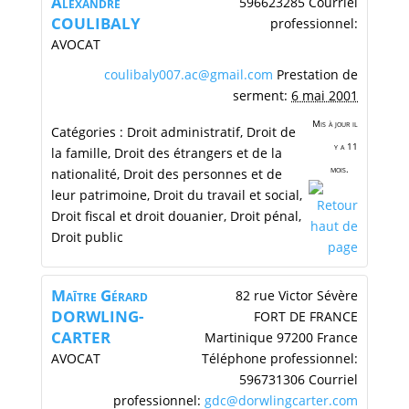
Alexandre
596623285
Courriel
COULIBALY
professionnel
:
AVOCAT
coulibaly007.ac@gmail.com
Prestation de
serment
:
6 mai 2001
Mis à jour il
Catégories :
Droit administratif
,
Droit de
y a 11
la famille
,
Droit des étrangers et de la
mois.
nationalité
,
Droit des personnes et de
leur patrimoine
,
Droit du travail et social
,
Droit fiscal et droit douanier
,
Droit pénal
,
Droit public
Maītre
Gérard
82 rue Victor Sévère
DORWLING-
FORT DE FRANCE
CARTER
Martinique
97200
France
AVOCAT
Téléphone professionnel
:
596731306
Courriel
professionnel
:
gdc@dorwlingcarter.com