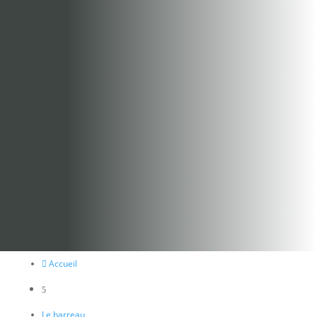
Accueil

5
Le barreau