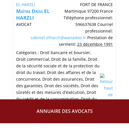
FORT DE FRANCE
Maītre
Driss
EL
Martinique
97200
France
HARZLI
Téléphone professionnel
:
AVOCAT
596637638
Courriel
professionnel
:
cabinet.elharzli@wanadoo.fr
Prestation de
serment
:
23 décembre 1991
Catégories :
Droit bancaire et boursier
,
Droit commercial
,
Droit de la famille
,
Droit
de la sécurité sociale et de la protection du
droit du travail
,
Droit des affaires et de la
concurrence
,
Droit des assurances
,
Droit
des garanties
,
Droit des sociétés
,
Droit des
sûretés et des mesures d'éxécution
,
Droit
du crédit et de la consommation
,
Droit du
travail et social
,
Droit fiscal et droit
ANNUAIRE DES AVOCATS
douanier
,
Droit immobilier
,
Droit pénal
,
Droit-des personnes et de leur patrimoine
,
Procédure civile
,
Procédure d'appel