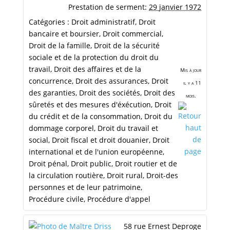
Prestation de serment
:
29 janvier 1972
Catégories :
Droit administratif
,
Droit
bancaire et boursier
,
Droit commercial
,
Droit de la famille
,
Droit de la sécurité
sociale et de la protection du droit du
travail
,
Droit des affaires et de la
Mis à jour
concurrence
,
Droit des assurances
,
Droit
il y a 11
des garanties
,
Droit des sociétés
,
Droit des
mois.
sûretés et des mesures d'éxécution
,
Droit
du crédit et de la consommation
,
Droit du
dommage corporel
,
Droit du travail et
social
,
Droit fiscal et droit douanier
,
Droit
international et de l'union européenne
,
Droit pénal
,
Droit public
,
Droit routier et de
la circulation routière
,
Droit rural
,
Droit-des
personnes et de leur patrimoine
,
Procédure civile
,
Procédure d'appel
58 rue Ernest Deproge