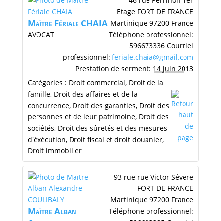
46 rue Perrinon
1er
Etage
FORT DE FRANCE
Maītre
Fériale
CHAIA
Martinique
97200
France
AVOCAT
Téléphone professionnel
:
596673336
Courriel
professionnel
:
feriale.chaia@gmail.com
Prestation de serment
:
14 juin 2013
Catégories :
Droit commercial
,
Droit de la
famille
,
Droit des affaires et de la
concurrence
,
Droit des garanties
,
Droit des
personnes et de leur patrimoine
,
Droit des
sociétés
,
Droit des sûretés et des mesures
d'éxécution
,
Droit fiscal et droit douanier
,
Droit immobilier
93 rue rue Victor Sévère
FORT DE FRANCE
Martinique
97200
France
Maītre
Alban
Téléphone professionnel
: