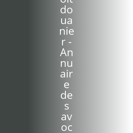
do
ua
nie
r -
An
nu
air
e
de
s
av
oc