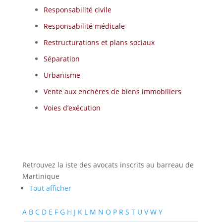
Responsabilité civile
Responsabilité médicale
Restructurations et plans sociaux
Séparation
Urbanisme
Vente aux enchères de biens immobiliers
Voies d’exécution
Retrouvez la iste des avocats inscrits au barreau de
Martinique
Tout afficher
A
B
C
D
E
F
G
H
J
K
L
M
N
O
P
R
S
T
U
V
W
Y