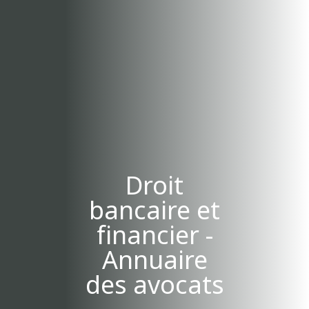
Droit
bancaire et
financier -
Annuaire
des avocats