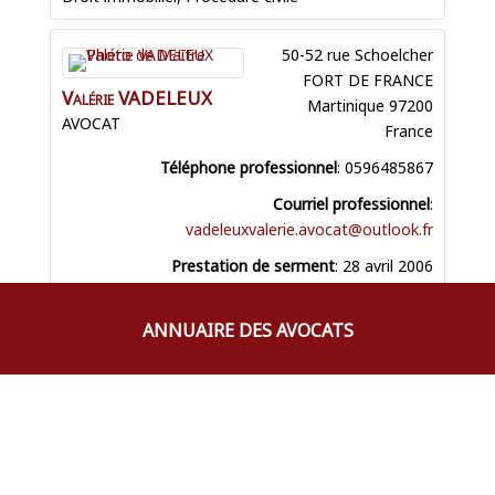
50-52 rue Schoelcher
FORT DE FRANCE
Valérie
VADELEUX
Martinique
97200
AVOCAT
France
Téléphone professionnel
:
0596485867
Courriel professionnel
:
vadeleuxvalerie.avocat@outlook.fr
Prestation de serment
:
28 avril 2006
ANNUAIRE DES AVOCATS
Droit bancaire et financier
,
Droit de la
famille
,
Droit des assurances
,
Droit des
garanties
,
Droit des sûretés et des
mesures d'éxécution
,
Droit du crédit et de
la consommation
,
Droit du dommage
corporel
,
Droit immobilier
,
Droit pénal
,