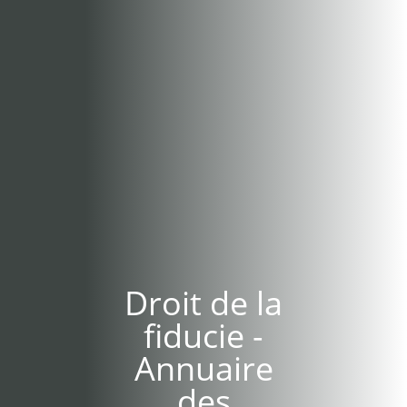
Droit de la
fiducie -
Annuaire
des