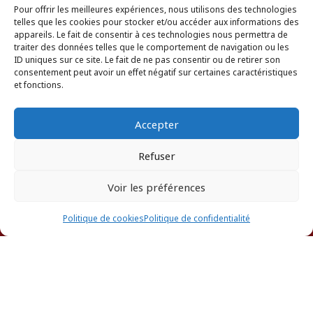
fondations
,
Droit des assurances
,
Droit des
Pour offrir les meilleures expériences, nous utilisons des technologies
étrangers et de la nationalité
,
Droit des
telles que les cookies pour stocker et/ou accéder aux informations des
sociétés
,
Droit du crédit et de la
appareils. Le fait de consentir à ces technologies nous permettra de
traiter des données telles que le comportement de navigation ou les
consommation
,
Droit du dommage corporel
,
ID uniques sur ce site. Le fait de ne pas consentir ou de retirer son
Droit du sport
,
Droit du travail et social
,
Droit
consentement peut avoir un effet négatif sur certaines caractéristiques
fiscal et droit douanier
,
Droit immobilier
,
Droit
et fonctions.
pénal
,
Droit public
,
Droit rural
,
Droit-des
personnes et de leur patrimoine
,
Procédure
Accepter
civile
,
Procédure d'appel
Refuser
Centre Commercial La
Galleria II
Voir les préférences
Asc. B – Porte 120 – 1er
ANNUAIRE DES AVOCATS
Etage
Politique de cookies
Politique de confidentialité
LE LAMENTIN
Martinique
97232
France
Jiovanny
WILLIAM
Téléphone professionnel
:
AVOCAT
596426026