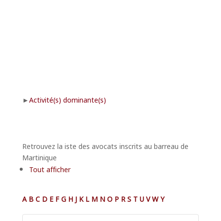
Activité(s) dominante(s)
Retrouvez la iste des avocats inscrits au barreau de
Martinique
Tout afficher
A
B
C
D
E
F
G
H
J
K
L
M
N
O
P
R
S
T
U
V
W
Y