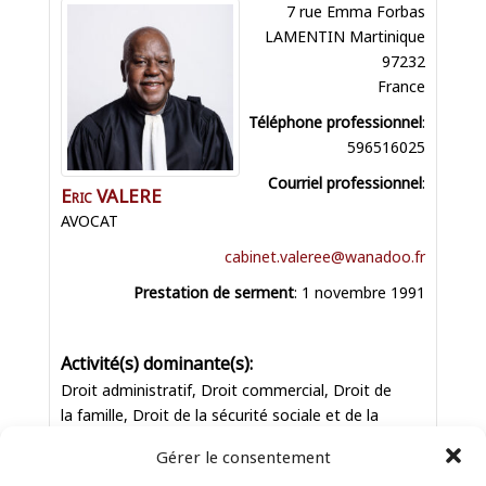
7 rue Emma Forbas
LAMENTIN
Martinique
97232
France
Téléphone professionnel
:
596516025
Courriel professionnel
:
Eric
VALERE
AVOCAT
cabinet.valeree@wanadoo.fr
Prestation de serment
:
1 novembre 1991
Droit administratif
,
Droit commercial
,
Droit de
la famille
,
Droit de la sécurité sociale et de la
protection du droit du travail
,
Droit des affaires
Gérer le consentement
et de la concurrence
,
Droit des associations et