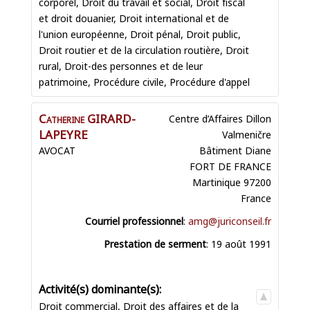
corporel
,
Droit du travail et social
,
Droit fiscal
et droit douanier
,
Droit international et de
l'union européenne
,
Droit pénal
,
Droit public
,
Droit routier et de la circulation routière
,
Droit
rural
,
Droit-des personnes et de leur
patrimoine
,
Procédure civile
,
Procédure d'appel
Catherine
GIRARD-
Centre d’Affaires Dillon
LAPEYRE
Valmeničre
AVOCAT
Bâtiment Diane
FORT DE FRANCE
Martinique
97200
France
Courriel professionnel
:
amg@juriconseil.fr
Prestation de serment
:
19 août 1991
Droit commercial
,
Droit des affaires et de la