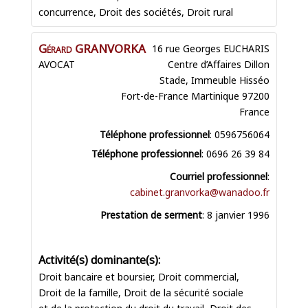
concurrence
,
Droit des sociétés
,
Droit rural
Gérard
GRANVORKA
16 rue Georges EUCHARIS
AVOCAT
Centre d’Affaires Dillon
Stade, Immeuble Hisséo
Fort-de-France
Martinique
97200
France
Téléphone professionnel
:
0596756064
Téléphone professionnel
:
0696 26 39 84
Courriel professionnel
:
cabinet.granvorka@wanadoo.fr
Prestation de serment
:
8 janvier 1996
Droit bancaire et boursier
,
Droit commercial
,
Droit de la famille
,
Droit de la sécurité sociale
et de la protection du droit du travail
,
Droit des