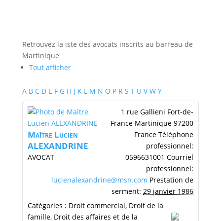
Retrouvez la iste des avocats inscrits au barreau de
Martinique
Tout afficher
A
B
C
D
E
F
G
H
J
K
L
M
N
O
P
R
S
T
U
V
W
Y
1 rue Gallieni
Fort-de-
France
Martinique
97200
Maītre
Lucien
France
Téléphone
ALEXANDRINE
professionnel
:
AVOCAT
0596631001
Courriel
professionnel
:
lucienalexandrine@msn.com
Prestation de
serment
:
29 janvier 1986
Catégories :
Droit commercial
,
Droit de la
famille
,
Droit des affaires et de la