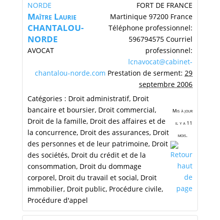
FORT DE FRANCE
Maītre
Laurie
Martinique
97200
France
CHANTALOU-
Téléphone professionnel
:
NORDE
596794575
Courriel
AVOCAT
professionnel
:
lcnavocat@cabinet-
chantalou-norde.com
Prestation de serment
:
29
septembre 2006
Catégories :
Droit administratif
,
Droit
bancaire et boursier
,
Droit commercial
,
Mis à jour
Droit de la famille
,
Droit des affaires et de
il y a 11
la concurrence
,
Droit des assurances
,
Droit
mois.
des personnes et de leur patrimoine
,
Droit
des sociétés
,
Droit du crédit et de la
consommation
,
Droit du dommage
corporel
,
Droit du travail et social
,
Droit
immobilier
,
Droit public
,
Procédure civile
,
Procédure d'appel