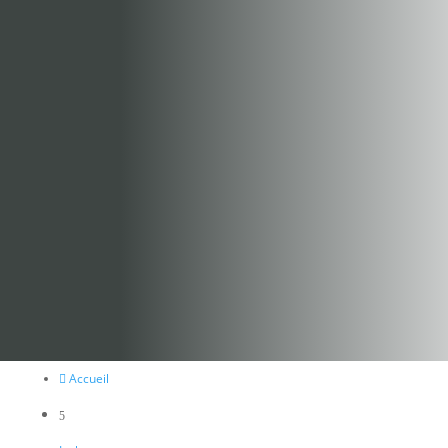
Accueil

5