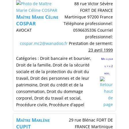
88 rue Victor Sévère
FORT DE FRANCE
Maītre
Marie Céline
Martinique
97200
France
COSPAR
Téléphone professionnel
:
AVOCAT
0596635336
Courriel
professionnel
:
cospar.mc2@wanadoo.fr
Prestation de serment
:
23 avril 1999
Catégories :
Droit bancaire et boursier
,
Mis à jour
Droit de la famille
,
Droit de la sécurité
il y a 2
sociale et de la protection du droit du
mois.
travail
,
Droit des personnes et de leur
patrimoine
,
Droit du crédit et de la
consommation
,
Droit du dommage
corporel
,
Droit du travail et social
,
Procédure civile
,
Procédure d'appel
Maītre
Marlène
29 rue Blénac
FORT DE
CUPIT
FRANCE
Martinique