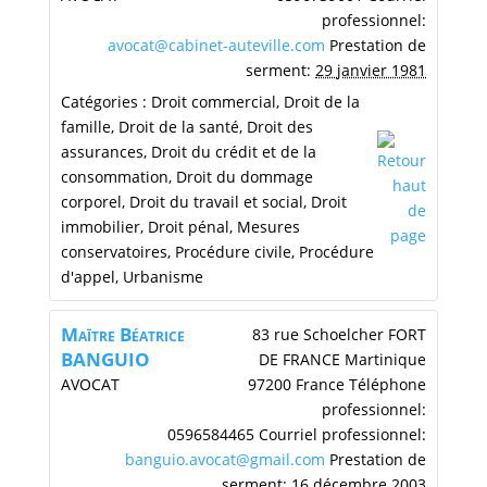
professionnel
:
avocat@cabinet-auteville.com
Prestation de
serment
:
29 janvier 1981
Catégories :
Droit commercial
,
Droit de la
famille
,
Droit de la santé
,
Droit des
assurances
,
Droit du crédit et de la
consommation
,
Droit du dommage
corporel
,
Droit du travail et social
,
Droit
immobilier
,
Droit pénal
,
Mesures
conservatoires
,
Procédure civile
,
Procédure
d'appel
,
Urbanisme
Maītre
Béatrice
83 rue Schoelcher
FORT
BANGUIO
DE FRANCE
Martinique
AVOCAT
97200
France
Téléphone
professionnel
:
0596584465
Courriel professionnel
:
banguio.avocat@gmail.com
Prestation de
serment
:
16 décembre 2003