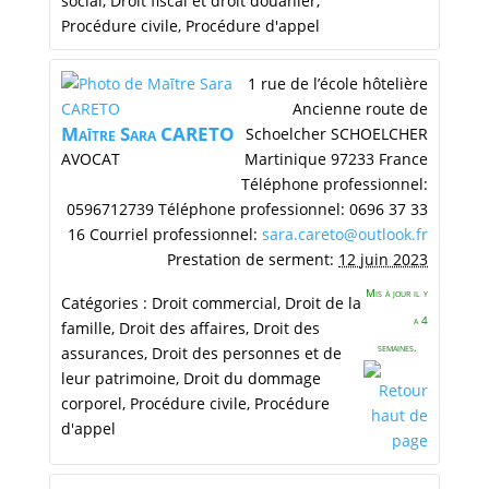
social
,
Droit fiscal et droit douanier
,
Procédure civile
,
Procédure d'appel
1 rue de l’école hôtelière
Ancienne route de
Maītre
Sara
CARETO
Schoelcher
SCHOELCHER
AVOCAT
Martinique
97233
France
Téléphone professionnel
:
0596712739
Téléphone professionnel
:
0696 37 33
16
Courriel professionnel
:
sara.careto@outlook.fr
Prestation de serment
:
12 juin 2023
Mis à jour il y
Catégories :
Droit commercial
,
Droit de la
a 4
famille
,
Droit des affaires
,
Droit des
semaines.
assurances
,
Droit des personnes et de
leur patrimoine
,
Droit du dommage
corporel
,
Procédure civile
,
Procédure
d'appel