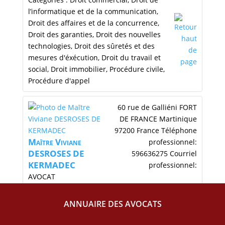
l’informatique et de la communication
,
Droit des affaires et de la concurrence
,
Droit des garanties
,
Droit des nouvelles
technologies
,
Droit des sûretés et des
mesures d'éxécution
,
Droit du travail et
social
,
Droit immobilier
,
Procédure civile
,
Procédure d'appel
60 rue de Galliéni
FORT
DE FRANCE
Martinique
97200
France
Téléphone
Maītre
Viviane
professionnel
:
DESROSES DE
596636275
Courriel
KERMADEC
professionnel
:
AVOCAT
viviane.desroses.avocat@orange.fr
Prestation de
ANNUAIRE DES AVOCATS
serment
:
20 août 1991
Catégories :
Assistance éducative
,
Droit