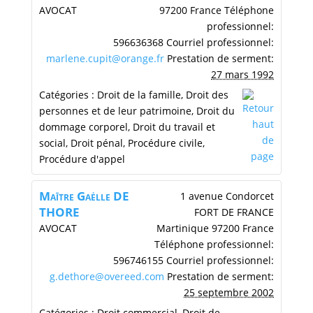
AVOCAT
97200
France
Téléphone
professionnel
:
596636368
Courriel professionnel
:
marlene.cupit@orange.fr
Prestation de serment
:
27 mars 1992
Catégories :
Droit de la famille
,
Droit des
personnes et de leur patrimoine
,
Droit du
dommage corporel
,
Droit du travail et
social
,
Droit pénal
,
Procédure civile
,
Procédure d'appel
Maītre
Gaėlle
DE
1 avenue Condorcet
THORE
FORT DE FRANCE
AVOCAT
Martinique
97200
France
Téléphone professionnel
:
596746155
Courriel professionnel
:
g.dethore@overeed.com
Prestation de serment
:
25 septembre 2002
Catégories :
Droit commercial
,
Droit de