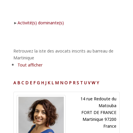
Activité(s) dominante(s)
Retrouvez la iste des avocats inscrits au barreau de
Martinique
Tout afficher
A
B
C
D
E
F
G
H
J
K
L
M
N
O
P
R
S
T
U
V
W
Y
14 rue Redoute du
Matouba
FORT DE FRANCE
Martinique
97200
France