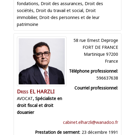
fondations
,
Droit des assurances
,
Droit des
sociétés
,
Droit du travail et social
,
Droit
immobilier
,
Droit-des personnes et de leur
patrimoine
58 rue Ernest Deproge
FORT DE FRANCE
Martinique
97200
France
Téléphone professionnel
:
596637638
Courriel professionnel
:
Driss
EL HARZLI
AVOCAT
cabinet.elharzli@wanadoo.fr
Prestation de serment
:
23 décembre 1991