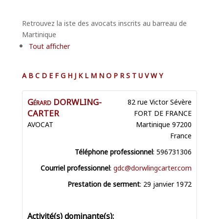
Retrouvez la iste des avocats inscrits au barreau de
Martinique
Tout afficher
A
B
C
D
E
F
G
H
J
K
L
M
N
O
P
R
S
T
U
V
W
Y
Gérard
DORWLING-
82 rue Victor Sévère
CARTER
FORT DE FRANCE
AVOCAT
Martinique
97200
France
Téléphone professionnel
:
596731306
Courriel professionnel
:
gdc@dorwlingcarter.com
Prestation de serment
:
29 janvier 1972