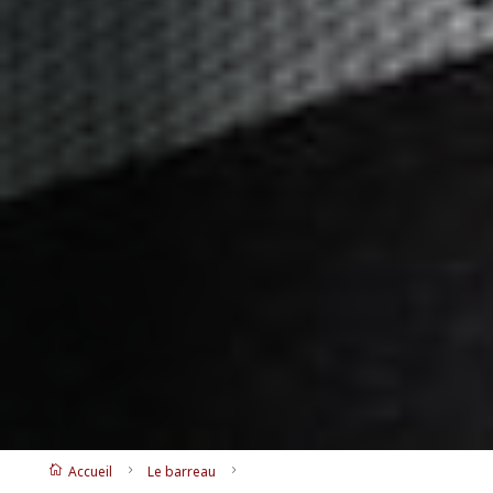
Accueil
Le barreau

5
5