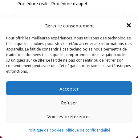
Procédure civile
,
Procédure d'appel
Emmanuelle
LEGUIN
91 rue Moreau de Jonnes
Gérer le consentement
AVOCAT
FORT DE FRANCE
Martinique
97200
Pour offrir les meilleures expériences, nous utilisons des technologies
France
telles que les cookies pour stocker et/ou accéder aux informations des
appareils. Le fait de consentir à ces technologies nous permettra de
Téléphone professionnel
:
696258658
traiter des données telles que le comportement de navigation ou les
ID uniques sur ce site. Le fait de ne pas consentir ou de retirer son
Courriel professionnel
:
consentement peut avoir un effet négatif sur certaines caractéristiques
emmanuelle.leguin@latitudeavocats.com
et fonctions.
Prestation de serment
:
14 novembre 1995
Accepter
Refuser
Droit bancaire et boursier
,
Droit commercial
,
Droit de l’informatique et de la communication
,
Voir les préférences
Droit de la fiducie
,
Droit de la propriété
ANNUAIRE DES AVOCATS
intellectuelle
,
Droit de la santé
,
Droit des
Politique de cookies
Politique de confidentialité
affaires et de la concurrence
,
Droit des