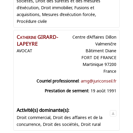
sociétés
,
Droit des sûretés et des mesures
d'éxécution
,
Droit immobilier
,
Fusions et
acquisitions
,
Mesures d’exécution forcée
,
Procédure civile
Catherine
GIRARD-
Centre d’Affaires Dillon
LAPEYRE
Valmeničre
AVOCAT
Bâtiment Diane
FORT DE FRANCE
Martinique
97200
France
Courriel professionnel
:
amg@juriconseil.fr
Prestation de serment
:
19 août 1991
Droit commercial
,
Droit des affaires et de la
concurrence
,
Droit des sociétés
,
Droit rural