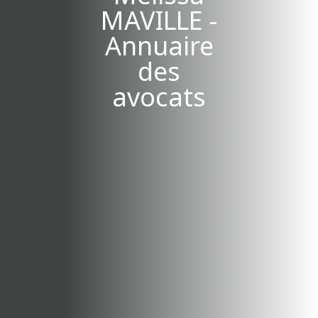
MAVILLE -
Annuaire
des
avocats