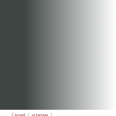
Accueil
Le barreau

5
5