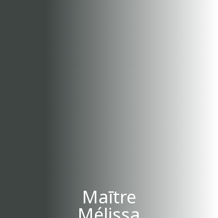
Maītre
Mélissa