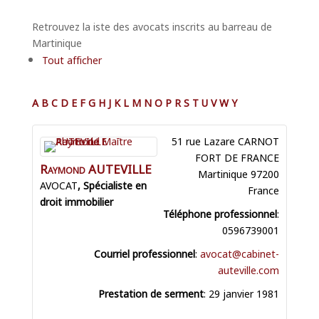
Retrouvez la iste des avocats inscrits au barreau de
Martinique
Tout afficher
A
B
C
D
E
F
G
H
J
K
L
M
N
O
P
R
S
T
U
V
W
Y
51 rue Lazare CARNOT
FORT DE FRANCE
Raymond
AUTEVILLE
Martinique
97200
AVOCAT
France
Téléphone professionnel
:
0596739001
Courriel professionnel
:
avocat@cabinet-
auteville.com
Prestation de serment
:
29 janvier 1981