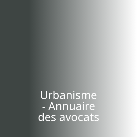
Urbanisme
- Annuaire
des avocats