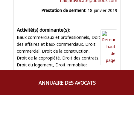
hadjar.avocate@outlook.com
Prestation de serment
:
18 janvier 2019
Baux commerciaux et professionnels
,
Doit
des affaires et baux commerciaux
,
Droit
commercial
,
Droit de la construction
,
Droit de la copropiété
,
Droit des contrats
,
Droit du logement
,
Droit immobilier
,
Urbanisme
ANNUAIRE DES AVOCATS
43 rue Lamartine
Fort-de-France
Alexandre
Martinique
97200
SURATTEAU
France
Téléphone professionnel
:
0628093426
Courriel professionnel
: