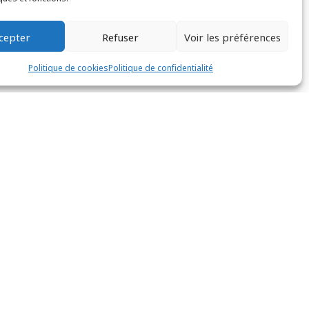
cepter
Refuser
Voir les préférences
Politique de cookies
Politique de confidentialité
IDE
LE BARREAU ET VOUS
Aide juridictionnelle
Litige avec mon avocat
x avocats
Ventes Immobilières