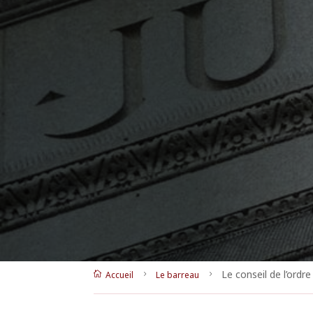
Le conseil de l’ordre
Accueil
Le barreau

5
5