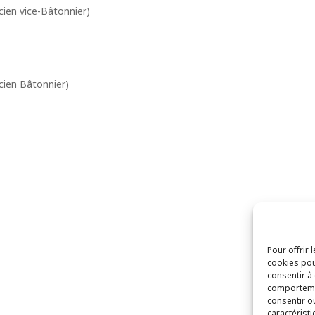
ien vice-Bâtonnier)
ien Bâtonnier)
Pour offrir 
cookies pou
consentir à
comportemen
consentir o
caractéristi