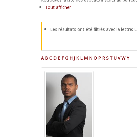
Tout afficher
Les résultats ont été filtrés avec la lettre: L
A
B
C
D
E
F
G
H
J
K
L
M
N
O
P
R
S
T
U
V
W
Y