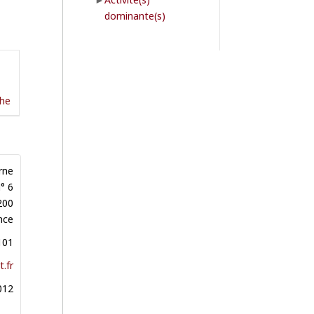
dominante(s)
che
rne
° 6
200
nce
101
.fr
012