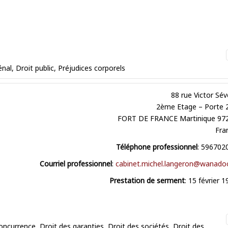
énal
,
Droit public
,
Préjudices corporels
88 rue Victor Sév
2ème Etage – Porte 
FORT DE FRANCE
Martinique
97
Fra
Téléphone professionnel
:
596702
Courriel professionnel
:
cabinet.michel.langeron@wanadoo
Prestation de serment
:
15 février 1
concurrence
,
Droit des garanties
,
Droit des sociétés
,
Droit des