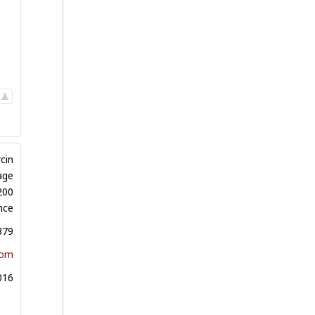
cin
age
200
nce
379
com
016