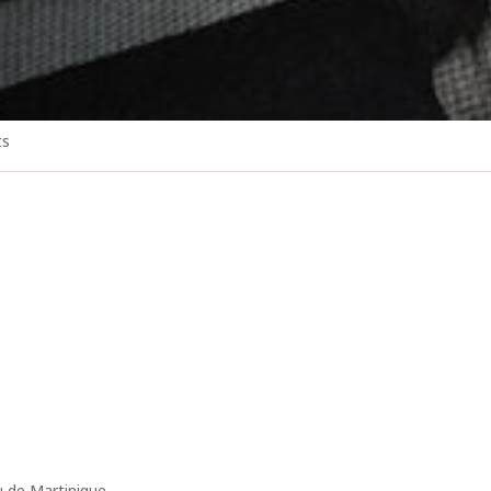
ts
u de Martinique