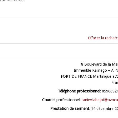
Effacer la recher
8 Boulevard de la Ma
Immeuble Kalinago – A. N
FORT DE FRANCE
Martinique
97
Fra
Téléphone professionnel
:
0596682
Courriel professionnel
:
taniev.labejof@avocat
Prestation de serment
:
14 décembre 2