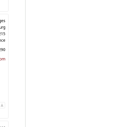
ges
urg
215
nce
290
com