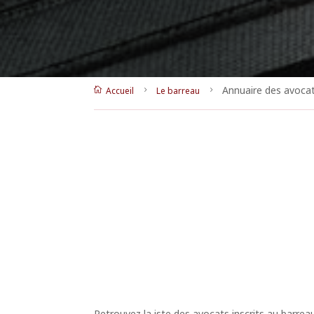
Annuaire des avoca
Accueil
Le barreau

5
5
Retrouvez la iste des avocats inscrits au barrea