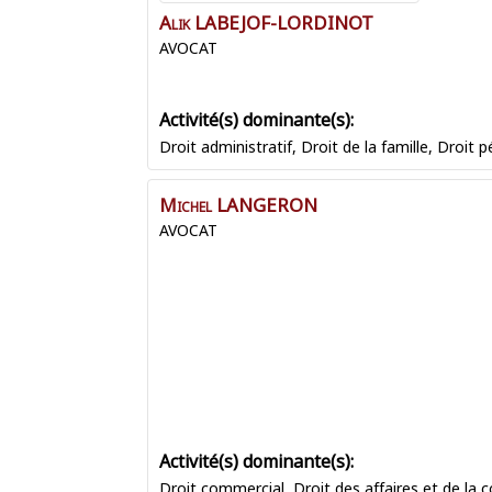
Alik
LABEJOF-LORDINOT
AVOCAT
Droit administratif
,
Droit de la famille
,
Droit p
Michel
LANGERON
AVOCAT
Droit commercial
,
Droit des affaires et de la 