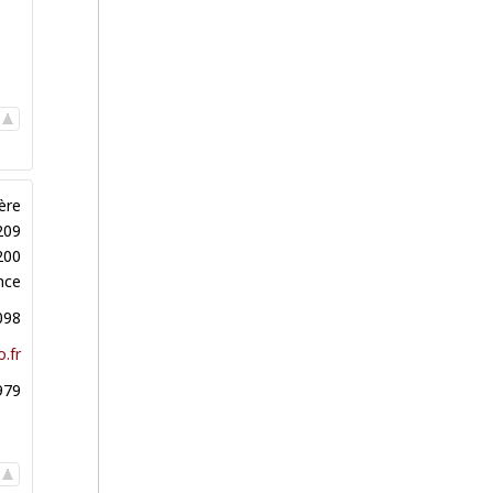
ère
209
200
nce
098
.fr
979