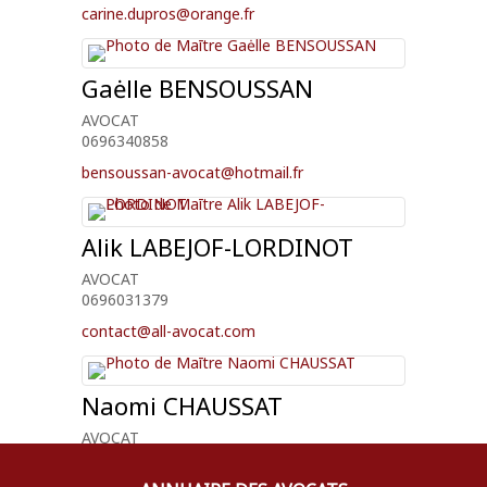
carine.dupros@orange.fr
Gaėlle
BENSOUSSAN
AVOCAT
0696340858
bensoussan-avocat@hotmail.fr
Alik
LABEJOF-LORDINOT
AVOCAT
0696031379
contact@all-avocat.com
Naomi
CHAUSSAT
AVOCAT
0696330410