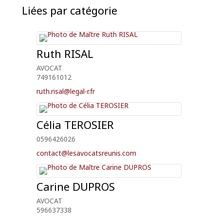
Liées par catégorie
Ruth
RISAL
AVOCAT
749161012
ruth.risal@legal-r.fr
Célia
TEROSIER
0596426026
contact@lesavocatsreunis.com
Carine
DUPROS
AVOCAT
596637338