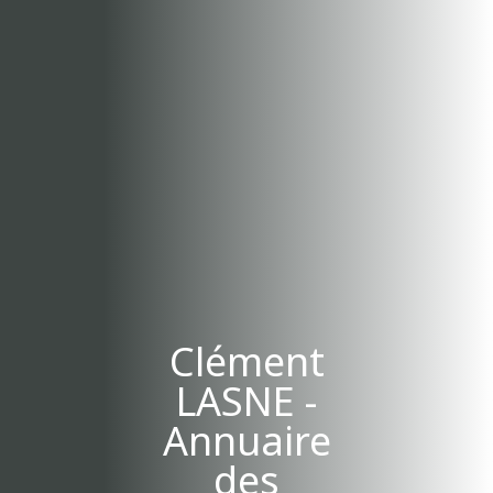
Clément
LASNE -
Annuaire
des