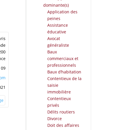
dominante(s)
Application des
peines
Assistance
éducative
ris
Avocat
ade
généraliste
200
Baux
nce
commerciaux et
professionnels
 09
Baux d’habitation
com
Contentieux de la
saisie
021
immobilière
Contentieux
privés
Délits routiers
Divorce
Doit des affaires