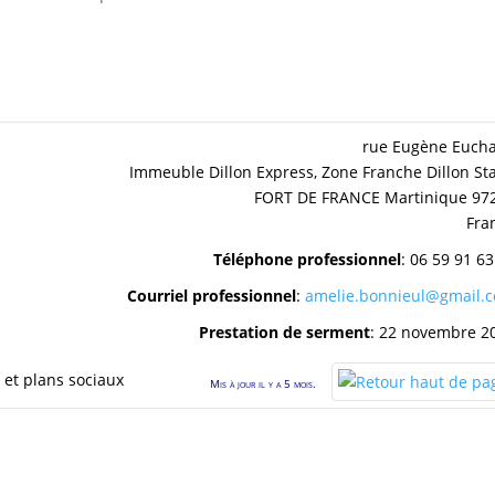
rue Eugène Eucha
Immeuble Dillon Express, Zone Franche Dillon St
FORT DE FRANCE
Martinique
97
Fra
Téléphone professionnel
:
06 59 91 63
Courriel professionnel
:
amelie.bonnieul@gmail.
Prestation de serment
:
22 novembre 2
 et plans sociaux
Mis à jour il y a 5 mois.