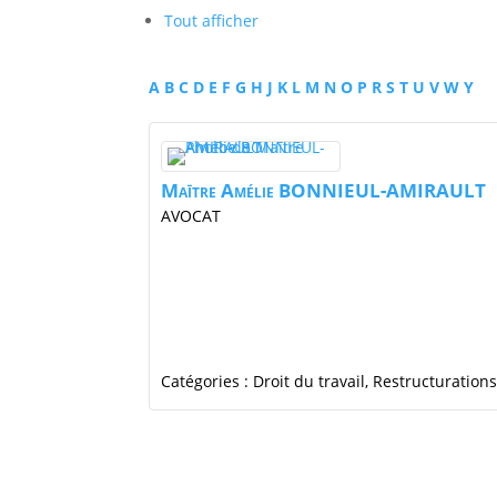
Tout afficher
A
B
C
D
E
F
G
H
J
K
L
M
N
O
P
R
S
T
U
V
W
Y
Maītre
Amélie
BONNIEUL-AMIRAULT
AVOCAT
Catégories :
Droit du travail
,
Restructurations