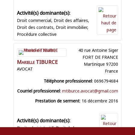
Droit commercial
,
Droit des affaires
,
Droit des contrats
,
Droit immobilier
,
Procédure collective
40 rue Antoine Siger
FORT DE FRANCE
Marielle
TIBURCE
Martinique
97200
AVOCAT
France
Téléphone professionnel
:
0696794684
Courriel professionnel
:
mtiburce.avocat@gmail.com
Prestation de serment
:
16 décembre 2016
Droit administratif
,
Droit de la
commande publique
,
Droit de la fonction