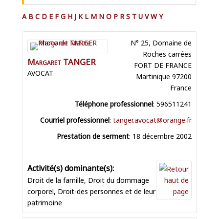
A
B
C
D
E
F
G
H
J
K
L
M
N
O
P
R
S
T
U
V
W
Y
N° 25, Domaine de
Roches carrées
Margaret
TANGER
FORT DE FRANCE
AVOCAT
Martinique
97200
France
Téléphone professionnel
:
596511241
Courriel professionnel
:
tanger.avocat@orange.fr
Prestation de serment
:
18 décembre 2002
Droit de la famille
,
Droit du dommage
corporel
,
Droit-des personnes et de leur
patrimoine