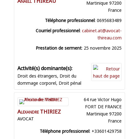
Anaëll
THIREAU
Martinique
97200
France
Téléphone professionnel
:
0695683489
Courriel professionnel
:
cabinet.at@avocat-
thireau.com
Prestation de serment
:
25 novembre 2025
Droit des étrangers
,
Droit du
dommage corporel
,
Droit pénal
64 rue Victor Hugo
FORT DE FRANCE
Alexandre
THIRIEZ
Martinique
97200
AVOCAT
France
Téléphone professionnel
:
+33601429758