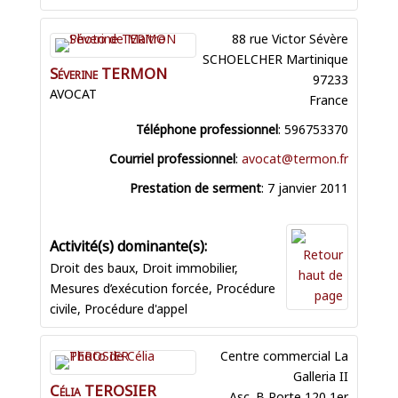
88 rue Victor Sévère
SCHOELCHER
Martinique
Séverine
TERMON
97233
AVOCAT
France
Téléphone professionnel
:
596753370
Courriel professionnel
:
avocat@termon.fr
Prestation de serment
:
7 janvier 2011
Droit des baux
,
Droit immobilier
,
Mesures d’exécution forcée
,
Procédure
civile
,
Procédure d'appel
Centre commercial La
Galleria II
Célia
TEROSIER
Asc. B Porte 120 1er