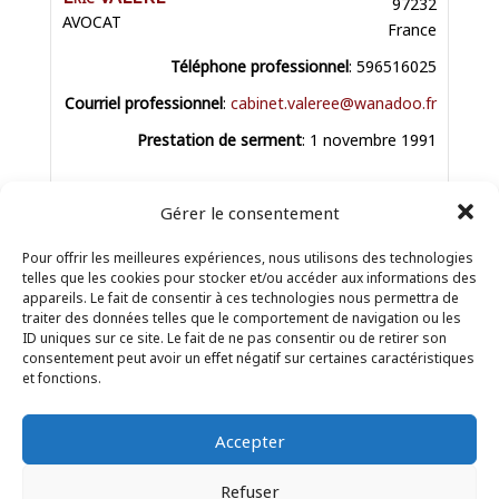
97232
AVOCAT
France
Téléphone professionnel
:
596516025
Courriel professionnel
:
cabinet.valeree@wanadoo.fr
Prestation de serment
:
1 novembre 1991
Gérer le consentement
Droit administratif
,
Droit commercial
,
Droit de
Pour offrir les meilleures expériences, nous utilisons des technologies
la famille
,
Droit de la sécurité sociale et de la
telles que les cookies pour stocker et/ou accéder aux informations des
protection du droit du travail
,
Droit des affaires
appareils. Le fait de consentir à ces technologies nous permettra de
et de la concurrence
,
Droit des associations et
traiter des données telles que le comportement de navigation ou les
ID uniques sur ce site. Le fait de ne pas consentir ou de retirer son
fondations
,
Droit des assurances
,
Droit des
consentement peut avoir un effet négatif sur certaines caractéristiques
étrangers et de la nationalité
,
Droit des
et fonctions.
sociétés
,
Droit du crédit et de la
consommation
,
Droit du dommage corporel
,
Accepter
Droit du sport
,
Droit du travail et social
,
Droit
fiscal et droit douanier
,
Droit immobilier
,
Droit
Refuser
pénal
,
Droit public
,
Droit rural
,
Droit-des