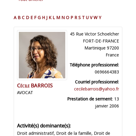
A
B
C
D
E
F
G
H
J
K
L
M
N
O
P
R
S
T
U
V
W
Y
45 Rue Victor Schoelcher
FORT-DE-FRANCE
Martinique
97200
France
Téléphone professionnel
:
0696664383
Courriel professionnel
:
Cécile
BARROIS
cecilebarrois@yahoo.fr
AVOCAT
Prestation de serment
:
13
janvier 2006
Droit administratif
,
Droit de la famille
,
Droit de