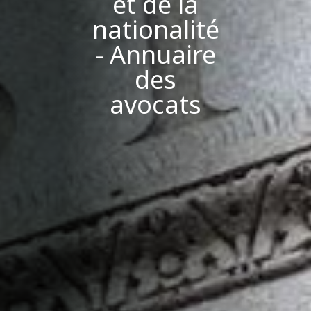
et de la
nationalité
- Annuaire
des
avocats