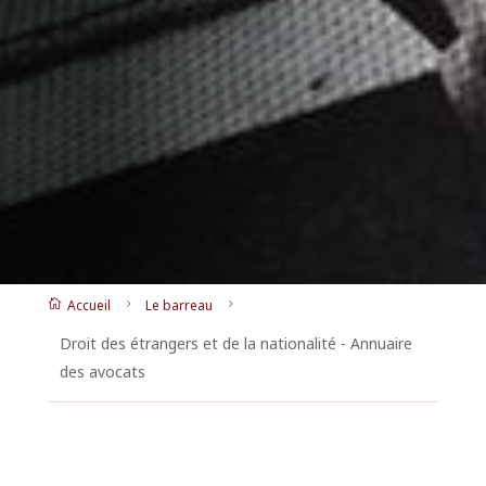
Accueil
Le barreau

5
5
Droit des étrangers et de la nationalité - Annuaire
des avocats