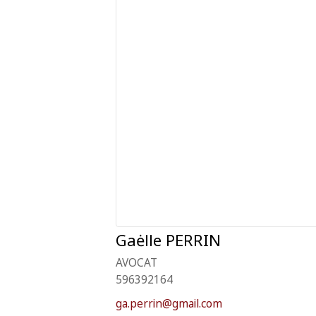
Gaėlle
PERRIN
AVOCAT
596392164
ga.perrin@gmail.com