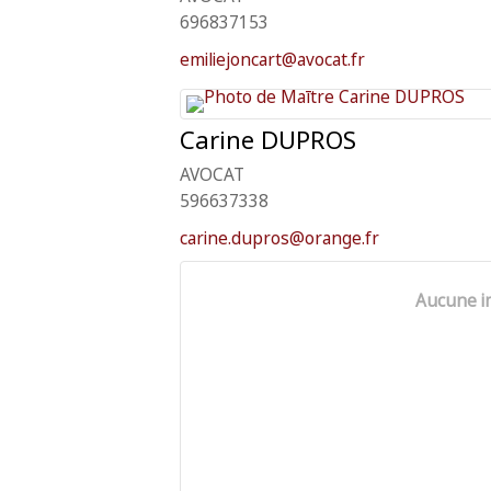
696837153
emiliejoncart@avocat.fr
Carine
DUPROS
AVOCAT
596637338
carine.dupros@orange.fr
Aucune i