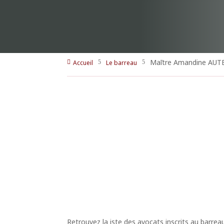
Maītre Amandine AUTE
Accueil
Le barreau

5
5
Retrouvez la iste des avocats inscrits au barrea