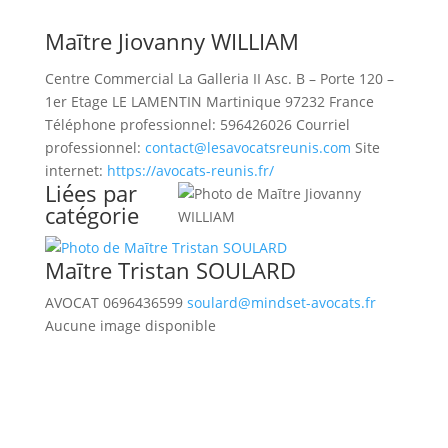
Maītre
Jiovanny
WILLIAM
Centre Commercial La Galleria II
Asc. B – Porte 120 –
1er Etage
LE LAMENTIN
Martinique
97232
France
Téléphone professionnel
:
596426026
Courriel
professionnel
:
contact@lesavocatsreunis.com
Site
internet
:
https://avocats-reunis.fr/
Liées par
catégorie
Maītre
Tristan
SOULARD
AVOCAT
0696436599
soulard@mindset-avocats.fr
Aucune image disponible