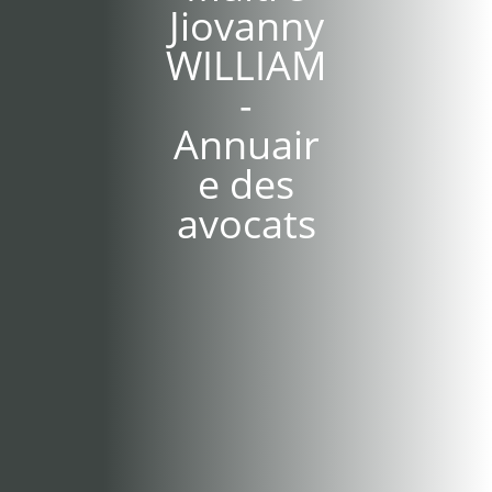
Jiovanny
WILLIAM
-
Annuair
e des
avocats