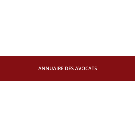
ANNUAIRE DES AVOCATS
Maītre
Patricia
LEVOSTRE