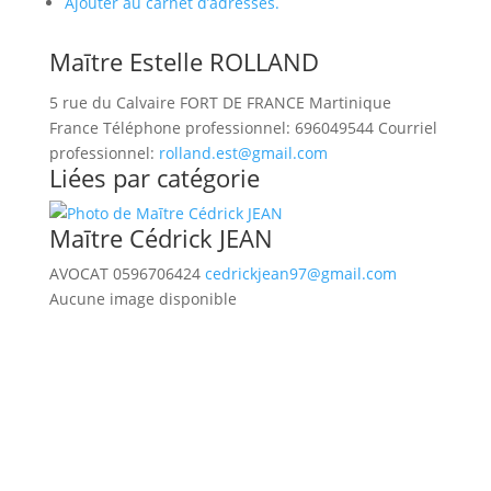
Ajouter au carnet d’adresses.
Maītre
Estelle
ROLLAND
5 rue du Calvaire
FORT DE FRANCE
Martinique
France
Téléphone professionnel
:
696049544
Courriel
professionnel
:
rolland.est@gmail.com
Liées par catégorie
Maītre
Cédrick
JEAN
AVOCAT
0596706424
cedrickjean97@gmail.com
Aucune image disponible