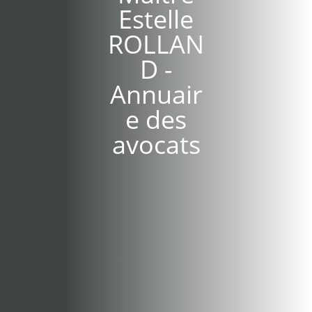
Estelle
ROLLAN
D -
Annuair
e des
avocats