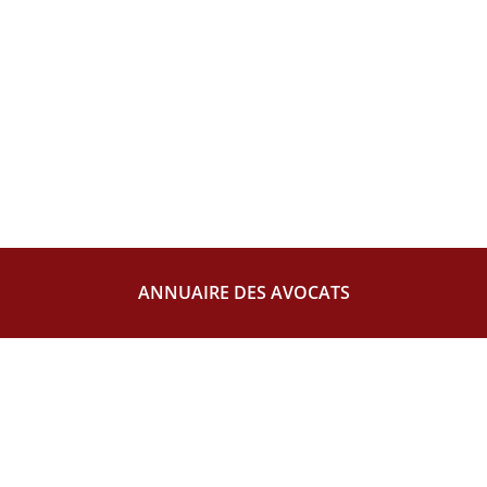
ANNUAIRE DES AVOCATS
Maītre
Fanny
VIBERT
AVOCAT
596429771
fanny.vibert@fiducial.net
Maītre
Alban-Kévin
AUTEVILLE