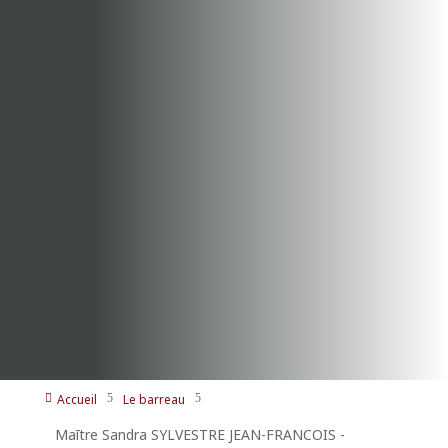
Accueil
Le barreau

5
5
Maītre Sandra SYLVESTRE JEAN-FRANCOIS -