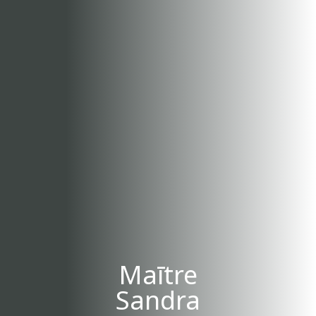
Maītre
Sandra