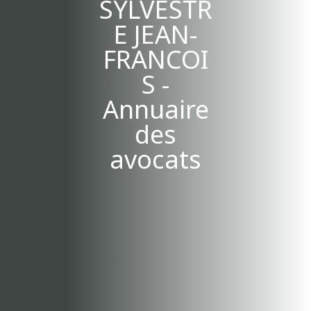
SYLVESTR
E JEAN-
FRANCOI
S -
Annuaire
des
avocats