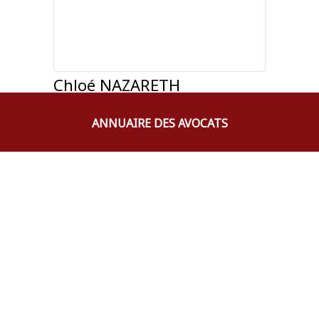
Chloé
NAZARETH
AVOCAT
696693240
ANNUAIRE DES AVOCATS
chloe.nazareth@n-avocat.com
Marie-Laure
AGIAN
AVOCAT
0596609285
marielaureagian@gmail.com
Émilie
JONCART
AVOCAT