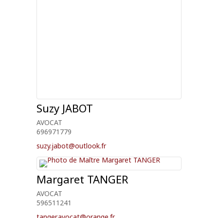
Suzy
JABOT
AVOCAT
696971779
suzy.jabot@outlook.fr
Margaret
TANGER
AVOCAT
596511241
tanger.avocat@orange.fr