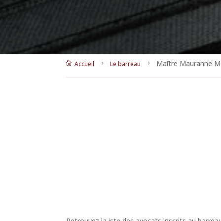
Maītre Mauranne M
Accueil
Le barreau

5
5
Retrouvez la iste des avocats inscrits au barrea