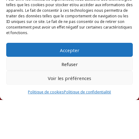
telles que les cookies pour stocker et/ou accéder aux informations des
appareils. Le fait de consentir à ces technologies nous permettra de
traiter des données telles que le comportement de navigation ou les
ID uniques sur ce site. Le fait de ne pas consentir ou de retirer son
consentement peut avoir un effet négatif sur certaines caractéristiques
et fonctions.
Accepter
Refuser
Voir les préférences
Fériale
CHAIA
ANNUAIRE DES AVOCATS
Politique de cookies
Politique de confidentialité
AVOCAT
596673336
feriale.chaia@gmail.com