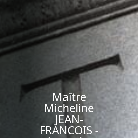
Maītre
Micheline
JEAN-
FRANCOIS -