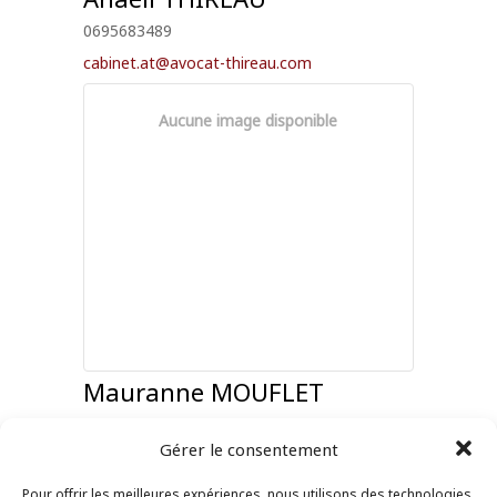
0695683489
cabinet.at@avocat-thireau.com
Aucune image disponible
Mauranne
MOUFLET
AVOCAT
0696001569
Gérer le consentement
m.mouflet@avocat-mm.com
Pour offrir les meilleures expériences, nous utilisons des technologies