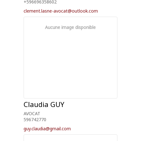
+596696358602
clement.lasne-avocat@outlook.com
Aucune image disponible
Claudia
GUY
AVOCAT
596742770
guy.claudia@gmail.com