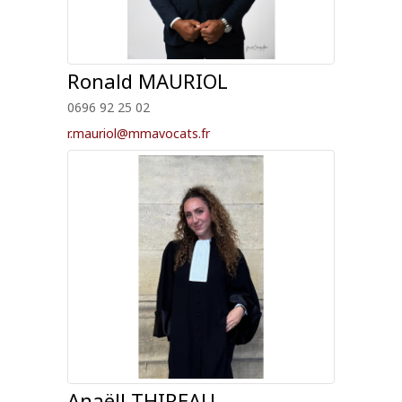
Ronald
MAURIOL
0696 92 25 02
r.mauriol@mmavocats.fr
Anaëll
THIREAU