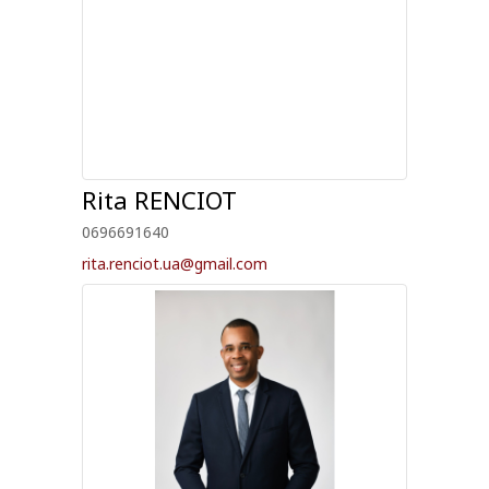
Rita
RENCIOT
0696691640
rita.renciot.ua@gmail.com