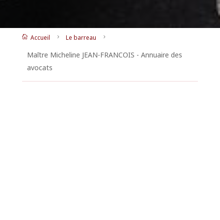
Accueil
Le barreau

5
5
Maītre Micheline JEAN-FRANCOIS - Annuaire des
avocats