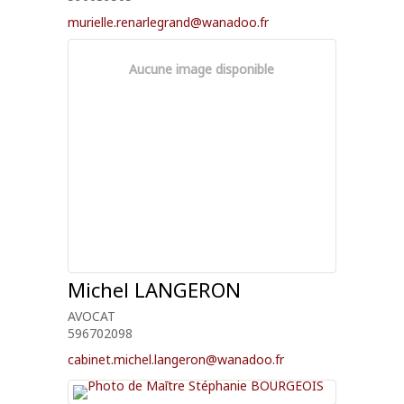
murielle.renarlegrand@wanadoo.fr
Aucune image disponible
Michel
LANGERON
AVOCAT
596702098
cabinet.michel.langeron@wanadoo.fr