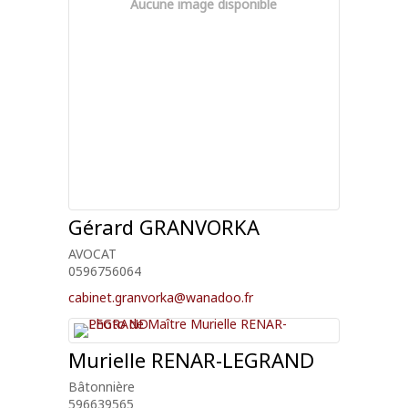
Aucune image disponible
Gérard
GRANVORKA
AVOCAT
0596756064
cabinet.granvorka@wanadoo.fr
Murielle
RENAR-LEGRAND
Bâtonnière
596639565