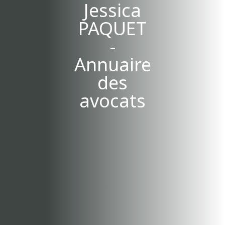
Jessica
PAQUET
-
Annuaire
des
avocats