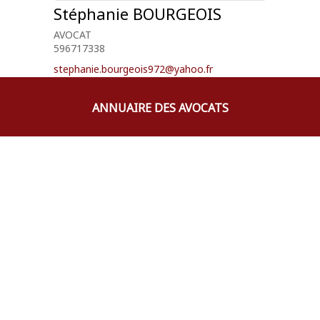
Stéphanie
BOURGEOIS
AVOCAT
596717338
stephanie.bourgeois972@yahoo.fr
ANNUAIRE DES AVOCATS
Marie Céline
COSPAR
AVOCAT
0596635336
cospar.mc2@wanadoo.fr
Sandra
SYLVESTRE JEAN-
FRANCOIS
AVOCAT
0596106765
cabinetavocatsylvestrejf@gmail.com