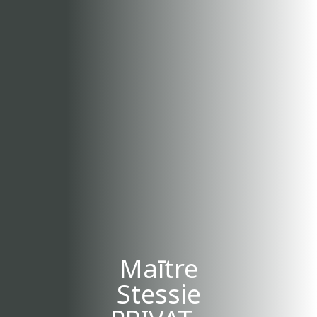
Maītre
Stessie
PRIVAT -