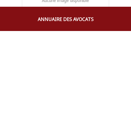
Aucune image disponible
ANNUAIRE DES AVOCATS
Laure-Anne
DE LAVIGNE
SAINTE-SUZANNE
AVOCAT
0690479417
ladl@ladl-avocat.fr
Cyrille-Emmanuelle
TUROLLA