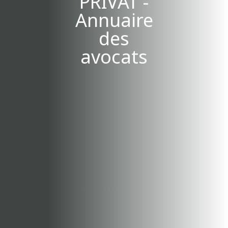
Annuaire
des
avocats