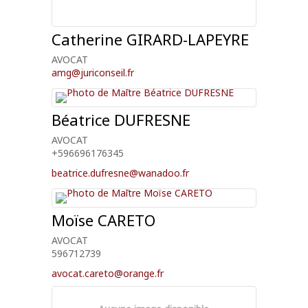
Catherine
GIRARD-LAPEYRE
AVOCAT
amg@juriconseil.fr
Béatrice
DUFRESNE
AVOCAT
+596696176345
beatrice.dufresne@wanadoo.fr
Moïse
CARETO
AVOCAT
596712739
avocat.careto@orange.fr