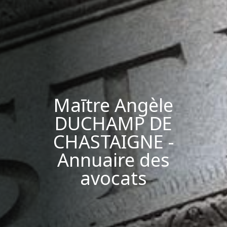
Maītre Angèle
DUCHAMP DE
CHASTAIGNE -
Annuaire des
avocats