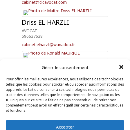
cabinet@clcavocat.com
Driss
EL HARZLI
AVOCAT
596637638
cabinet.elharzli@wanadoo.fr
Ronald
MAURIOL
Gérer le consentement
0696 92 25 02
Pour offrir les meilleures expériences, nous utilisons des technologies
r.mauriol@mmavocats.fr
telles que les cookies pour stocker et/ou accéder aux informations des
appareils. Le fait de consentir à ces technologies nous permettra de
traiter des données telles que le comportement de navigation ou les
ID uniques sur ce site. Le fait de ne pas consentir ou de retirer son
consentement peut avoir un effet négatif sur certaines caractéristiques
et fonctions.
Droit des affaires et de la concurrence
,
Droit des
sociétés
,
Family office
Accepter