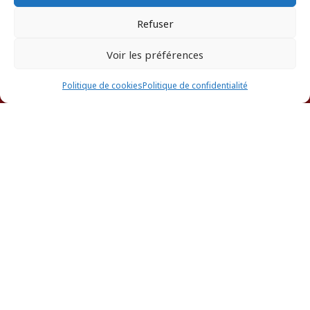
Refuser
Voir les préférences
ANNUAIRE DES AVOCATS
Politique de cookies
Politique de confidentialité
O
H
À
A
L