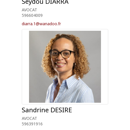
Seydou
DIARRA
AVOCAT
596604009
diarra.1@wanadoo.fr
Sandrine
DESIRE
AVOCAT
596391916