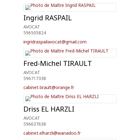
Ingrid
RASPAIL
AVOCAT
596505824
ingridraspailavocat@gmail.com
Fred-Michel
TIRAULT
AVOCAT
596717338
cabinet.tirault@orange.fr
Driss
EL HARZLI
AVOCAT
596637638
cabinet.elharzli@wanadoo.fr