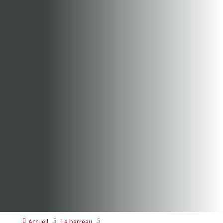
Accueil
Le barreau

5
5