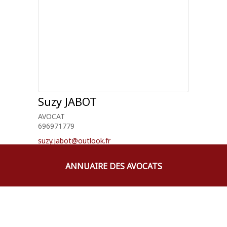
Suzy
JABOT
AVOCAT
696971779
suzy.jabot@outlook.fr
ANNUAIRE DES AVOCATS
Sylvette
ROMER
AVOCAT
596302992
sylvetteromer@gmail.com