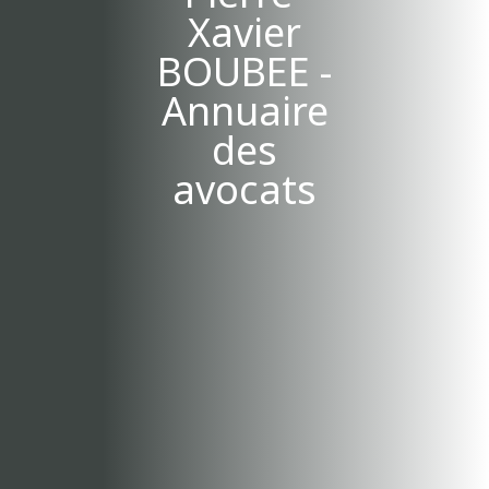
Xavier
BOUBEE -
Annuaire
des
avocats