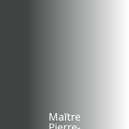
Maītre
Pierre-