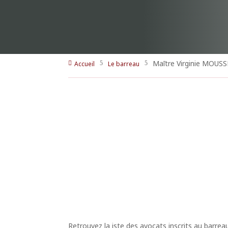
Maītre Virginie MOUSS
Accueil
Le barreau

5
5
Retrouvez la iste des avocats inscrits au barrea