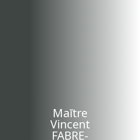
Maītre
Vincent
FABRE-