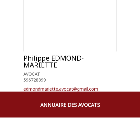
Philippe
EDMOND-
MARIETTE
AVOCAT
596728899
edmondmariette.avocat@gmail.com
ANNUAIRE DES AVOCATS
Philippe
PLACIDE
AVOCAT
596546443
contact@cabinetplacide.com