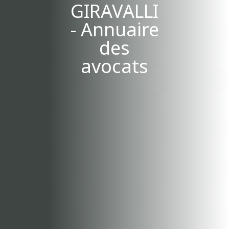
GIRAVALLI
- Annuaire
des
avocats