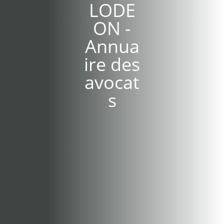
LODE
ON -
Annua
ire des
avocat
s