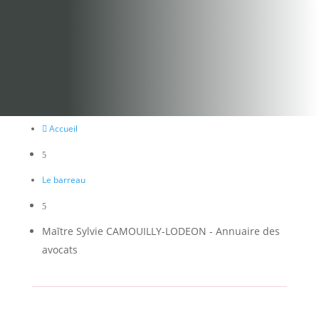
Accueil

5
Le barreau
5
Maītre Sylvie CAMOUILLY-LODEON - Annuaire des
avocats