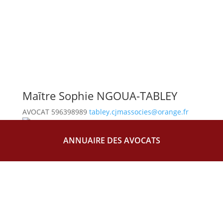
Maītre
Sophie
NGOUA-TABLEY
AVOCAT
596398989
tabley.cjmassocies@orange.fr
Maītre
Régine
ATHANASE
ANNUAIRE DES AVOCATS
AVOCAT
0596702093
ar.avocat@selarlathanase.fr
Maītre
Béatrice
DUFRESNE
AVOCAT
+596696176345
beatrice.dufresne@wanadoo.fr
Aucune image disponible