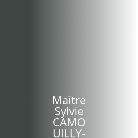
Maītre
Sylvie
CAMO
UILLY-