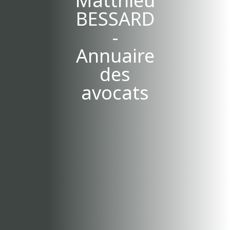
BESSARD
-
Annuaire
des
avocats