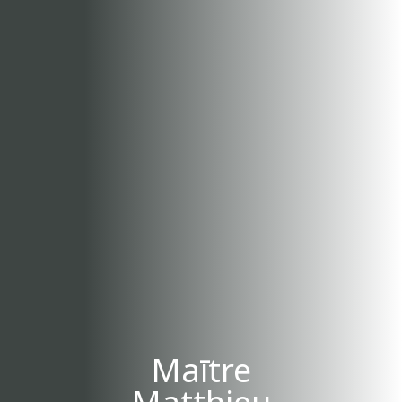
Maītre
Matthieu