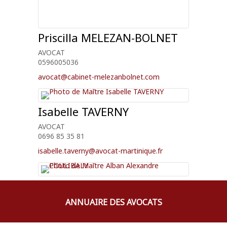
Priscilla
MELEZAN-BOLNET
AVOCAT
0596005036
avocat@cabinet-melezanbolnet.com
Isabelle
TAVERNY
AVOCAT
0696 85 35 81
isabelle.taverny@avocat-martinique.fr
Alban Alexandre
COULIBALY
AVOCAT
ANNUAIRE DES AVOCATS
596623285
coulibaly007.ac@gmail.com