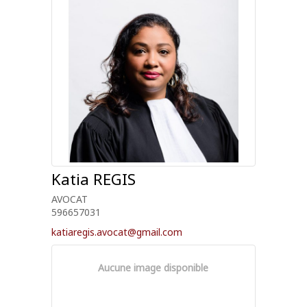
Katia
REGIS
AVOCAT
596657031
katiaregis.avocat@gmail.com
Aucune image disponible