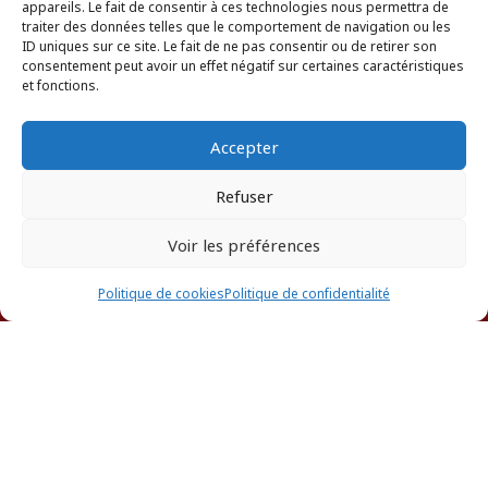
appareils. Le fait de consentir à ces technologies nous permettra de
traiter des données telles que le comportement de navigation ou les
ID uniques sur ce site. Le fait de ne pas consentir ou de retirer son
Aucune image disponible
consentement peut avoir un effet négatif sur certaines caractéristiques
et fonctions.
Accepter
Refuser
Voir les préférences
ANNUAIRE DES AVOCATS
Politique de cookies
Politique de confidentialité
Viviane
MAUZOLE
AVOCAT
596632380
viviane.mauzole@wanadoo.fr