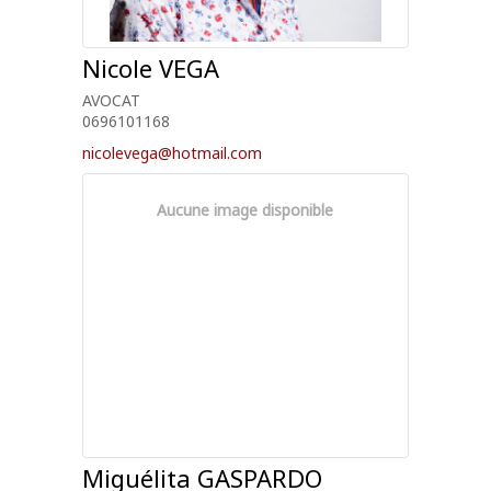
Nicole
VEGA
AVOCAT
0696101168
nicolevega@hotmail.com
Aucune image disponible
Miguélita
GASPARDO