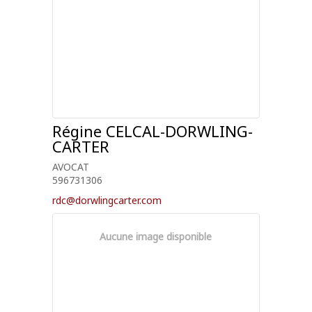
Régine
CELCAL-DORWLING-
CARTER
AVOCAT
596731306
rdc@dorwlingcarter.com
Aucune image disponible