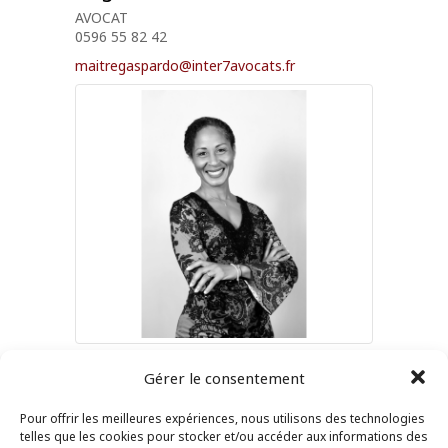
AVOCAT
0596 55 82 42
maitregaspardo@inter7avocats.fr
Nathalie
LENO
Gérer le consentement
AVOCAT
0596 39 05 54
Pour offrir les meilleures expériences, nous utilisons des technologies
telles que les cookies pour stocker et/ou accéder aux informations des
nathalie@lenoavocat3c.fr