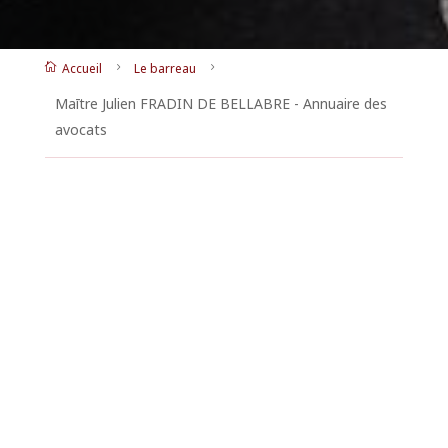
Accueil
Le barreau

5
5
Maītre Julien FRADIN DE BELLABRE - Annuaire des
avocats