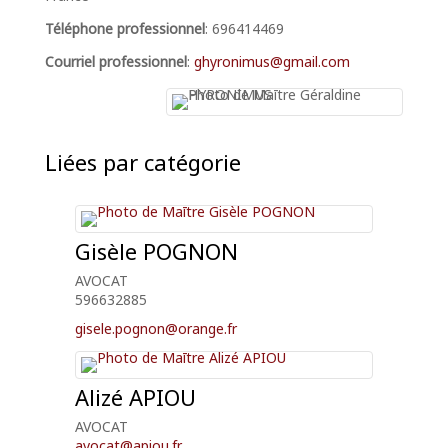
Téléphone professionnel
:
696414469
Courriel professionnel
:
ghyronimus@gmail.com
Liées par catégorie
Gisèle
POGNON
AVOCAT
596632885
gisele.pognon@orange.fr
Alizé
APIOU
AVOCAT
avocat@apiou.fr