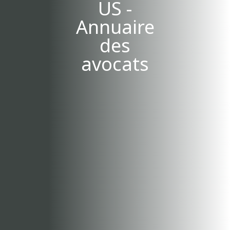
US -
Annuaire
des
avocats