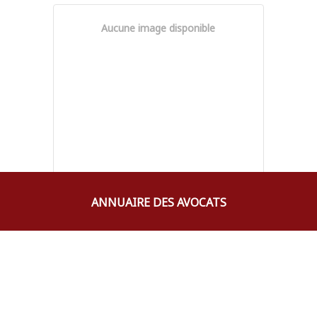
Aucune image disponible
Suzy
JABOT
ANNUAIRE DES AVOCATS
AVOCAT
696971779
suzy.jabot@outlook.fr
Ingrid
RASPAIL