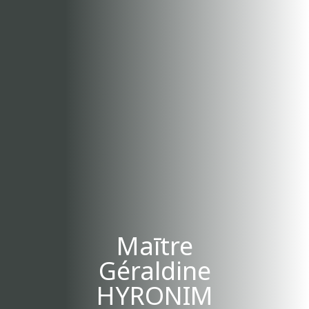
Maītre
Géraldine
HYRONIM