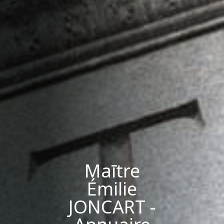
Maītre
Émilie
JONCART -
Annuaire