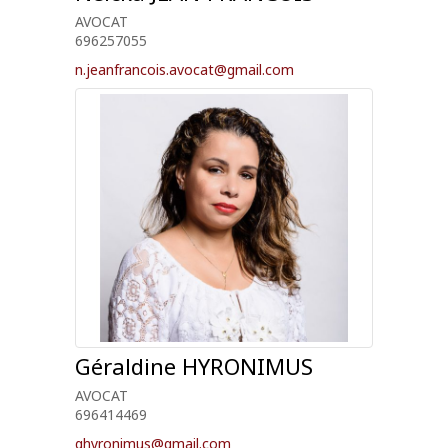
AVOCAT
696257055
n.jeanfrancois.avocat@gmail.com
Géraldine
HYRONIMUS
AVOCAT
696414469
ghyronimus@gmail.com