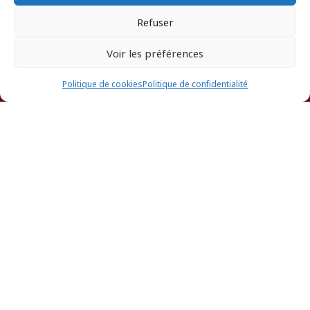
Refuser
Voir les préférences
ANNUAIRE DES AVOCATS
Politique de cookies
Politique de confidentialité
Rita
RENCIOT
0696691640
rita.renciot.ua@gmail.com
Application des peines
,
Droit de la famille
,
Droit de la
sécurité sociale et de la protection du droit du travail
,