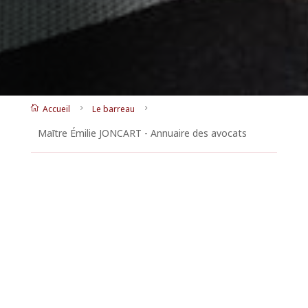
Accueil
Le barreau

5
5
Maītre Émilie JONCART - Annuaire des avocats