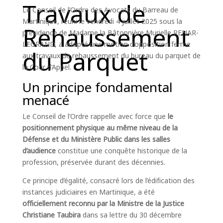
Travaux de
Le Conseil de l’Ordre des Avocats du Barreau de
Rehaussement
Martinique, réuni le vendredi 4 juillet 2025 sous la
présidence de Madame la Bâtonnière Murielle RENAR-
du Parquet
LEGRAND, a adopté une motion d’opposition ferme
aux travaux de rehaussement du bureau du parquet de
la Cour d’Appel.
Un principe fondamental
menacé
Le Conseil de l’Ordre rappelle avec force que
le
positionnement physique au même niveau de la
Défense et du Ministère Public dans les salles
d’audience
constitue une conquête historique de la
profession, préservée durant des décennies.
Ce principe d’égalité, consacré lors de l’édification des
instances judiciaires en Martinique, a été
officiellement reconnu par la Ministre de la Justice
Christiane Taubira
dans sa lettre du 30 décembre