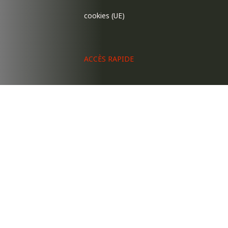
cookies (UE)
ACCÈS RAPIDE
Le barreau
Démarches
Services aux
avocats
Contact
LE BARREAU ET
VOUS