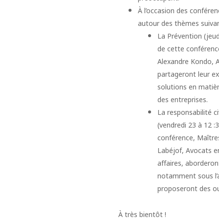
À l’occasion des conféren
autour des thèmes suivan
La Prévention (jeud
de cette conférenc
Alexandre Kondo, Av
partageront leur ex
solutions en matièr
des entreprises.
La responsabilité ci
(vendredi 23 à 12 :3
conférence, Maître
Labéjof, Avocats en
affaires, aborderon
notamment sous l’an
proposeront des ou
À très bientôt !