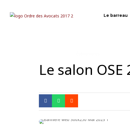
Le barreau
Évènements
Le salon OSE 


